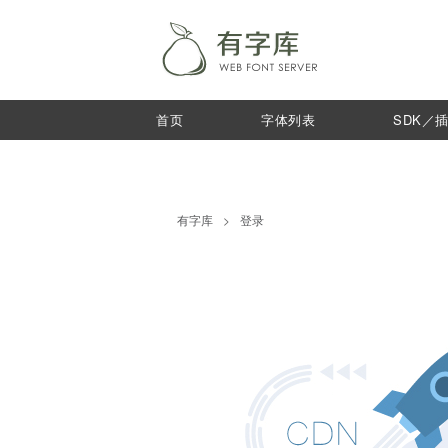
首页
字体列表
SDK／
有字库
>
登录