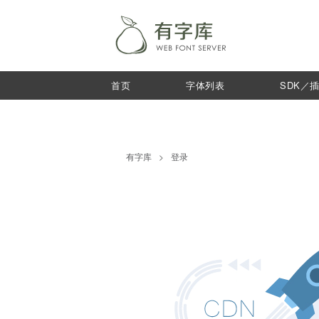
首页
字体列表
SDK／
有字库
>
登录