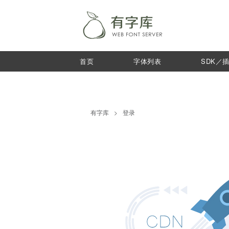
首页
字体列表
SDK／
有字库
>
登录