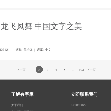
 龙飞凤舞 中国文字之美
2312）
|
类型:
美术体
|
语系:
中文
上一页
1
2
3
4
5
...
103
下一页
了解有字库
立即联系我们
关于我们
871062822