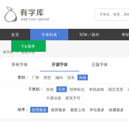
首页
字体列表
SDK／插件
帮
Vip服务
有字库
>
在线字库
所有字体
开源字体
正版字体
类别：
厂商
类型
编码
语系
风格
子类别：
其他
毛笔
招牌标志
单线超细
固定宽度
卡通动漫
硬笔手写
排序：
使用最多
推荐最多
最新上传
评论最多
收藏最多